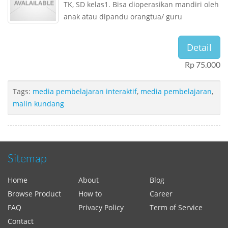
TK, SD kelas1. Bisa dioperasikan mandiri oleh
anak atau dipandu orangtua/ guru
Detail
Rp 75.000
Tags:
media pembelajaran interaktif
,
media pembelajaran
,
malin kundang
Sitemap
Home
About
Blog
Browse Product
How to
Career
FAQ
Privacy Policy
Term of Service
Contact