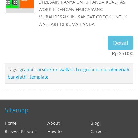
DI DESAIN HANYA UNTUK ANDA KUALITAS
WORK ITDENGAN HARGA YANG
MURAHDESAIN INI SANGAT COCOK UNTUK
WALL ART DI RUMAH ANDA
Detail
Rp 35.000
Tags:
graphic
,
arsitektur
,
wallart
,
bacground
,
murahmeriah
,
bangfathi
,
template
Sitemap
Home
About
Blog
Browse Product
How to
Career