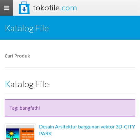
tokofile
.com
Toggle
navigation
Katalog File
Cari Produk
Katalog File
Tag: bangfathi
Desain Arsitektur bangunan vektor 3D-CITY
PARK