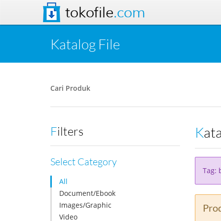
tokofile
.com
Katalog File
Cari Produk
Kat
Filters
Select Category
Tag: 
All
Document/Ebook
Images/Graphic
Prod
Video