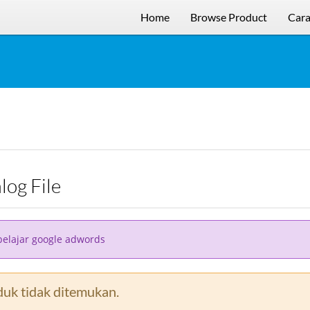
Home
Browse Product
Cara
alog File
belajar google adwords
uk tidak ditemukan.