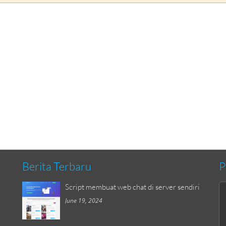
Berita Terbaru
P
Script membuat web chat di server sendiri
June 19, 2024