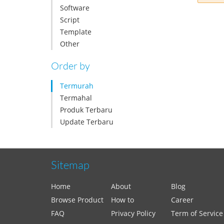
Software
Script
Template
Other
Order by
Termurah
Termahal
Produk Terbaru
Update Terbaru
Sitemap
Home
About
Blog
Browse Product
How to
Career
FAQ
Privacy Policy
Term of Service