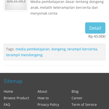
Media pembelajaran dasar tentang dongeng
anak, melatih keterampilan bercerita dan
menyimak cerita
Detail
Rp 45.000
Tags:
media pembelajaran
,
dongeng
,
terampil bercerita
,
terampil mendongeng
Sitemap
Home
About
Blog
Browse Product
How to
Career
FAQ
Privacy Policy
Term of Service