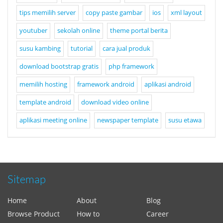
tips memilih server
copy paste gambar
ios
xml layout
youtuber
sekolah online
theme portal berita
susu kambing
tutorial
cara jual produk
download bootstrap gratis
php framework
memilih hosting
framework android
aplikasi android
template android
download video online
aplikasi meeting online
newspaper template
susu etawa
Sitemap
Home
About
Blog
Browse Product
How to
Career