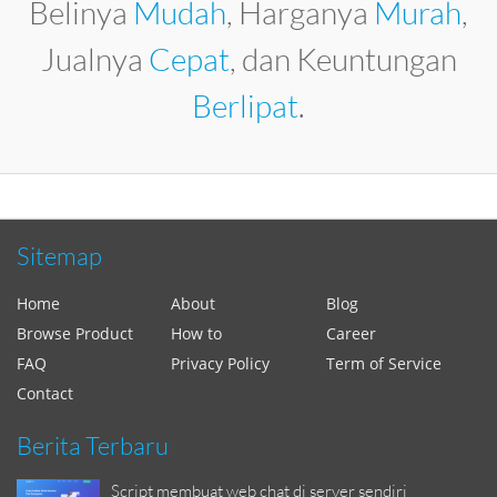
Belinya
Mudah
, Harganya
Murah
,
Jualnya
Cepat
, dan Keuntungan
Berlipat
.
Sitemap
Home
About
Blog
Browse Product
How to
Career
FAQ
Privacy Policy
Term of Service
Contact
Berita Terbaru
Script membuat web chat di server sendiri