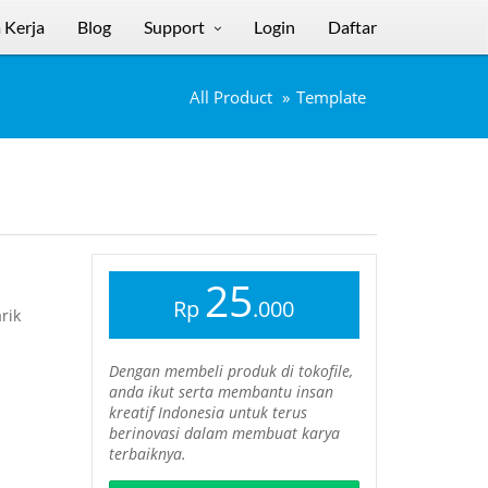
 Kerja
Blog
Support
Login
Daftar
All Product
Template
25
Rp
.000
rik
Dengan membeli produk di tokofile,
anda ikut serta membantu insan
kreatif Indonesia untuk terus
berinovasi dalam membuat karya
terbaiknya.