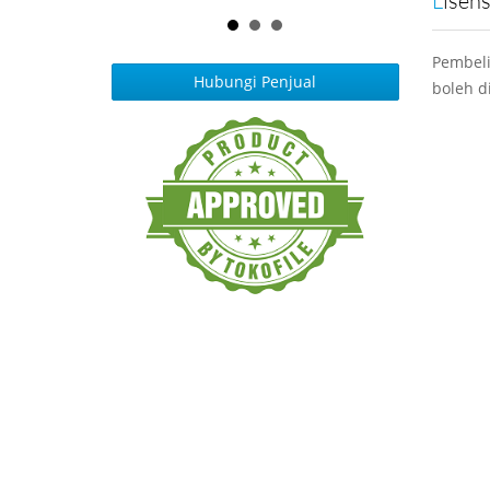
Lisen
Pembeli
Hubungi Penjual
boleh d