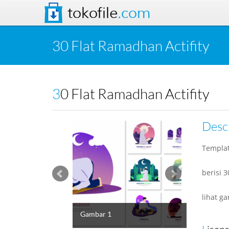
tokofile
.com
30 Flat Ramadhan Actifity
30 Flat Ramadhan Actifity
Desc
Templat
berisi 
lihat g
Gambar 1