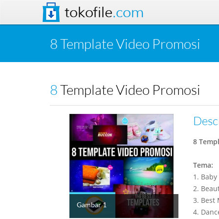
tokofile
.com
8 Template Video Promosi
8 Template Video Promosi
Desc
8 Templ
Tema:
1. Baby
2. Beau
3. Best
Gambar 1
4. Danc