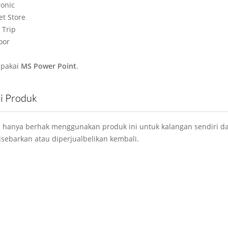
ronic
et Store
 Trip
oor
e pakai
MS Power Point
.
si Produk
 hanya berhak menggunakan produk ini untuk kalangan sendiri da
isebarkan atau diperjualbelikan kembali.