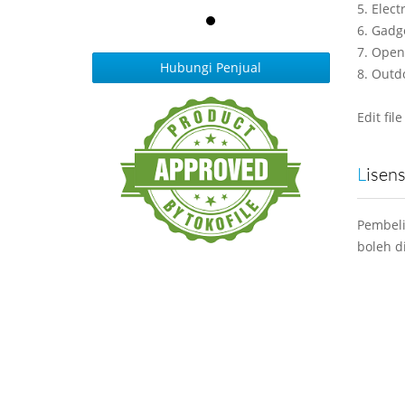
5. Elect
6. Gadg
7. Open
Hubungi Penjual
8. Outd
Edit fil
Lisen
Pembeli
boleh d