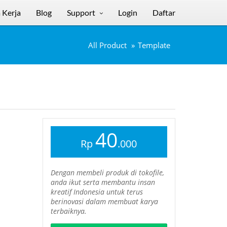
 Kerja
Blog
Support
Login
Daftar
All Product
Template
40
Rp
.000
Dengan membeli produk di tokofile,
anda ikut serta membantu insan
kreatif Indonesia untuk terus
berinovasi dalam membuat karya
terbaiknya.