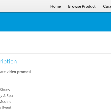
Home
Browse Product
Cara
ription
ate video promosi
 Shoes
ty & Spa
 Models
e Event