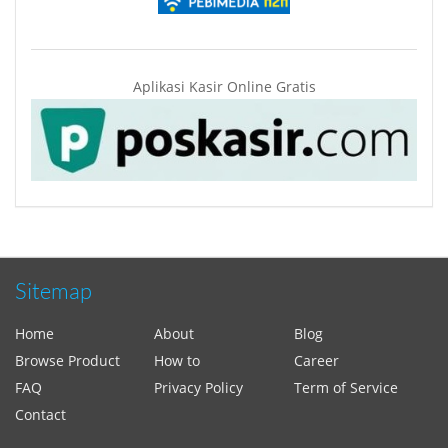
Aplikasi Kasir Online Gratis
Sitemap
Home
About
Blog
Browse Product
How to
Career
FAQ
Privacy Policy
Term of Service
Contact