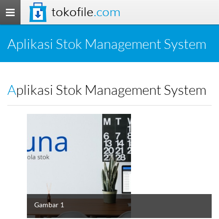
tokofile
.com
Toggle
navigation
Aplikasi Stok Management System
Aplikasi Stok Management System
Gambar 1