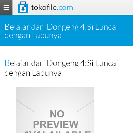
tokofile
.com
Toggle
navigation
Belajar dari Dongeng 4:Si Luncai
dengan Labunya
Belajar dari Dongeng 4:Si Luncai
dengan Labunya