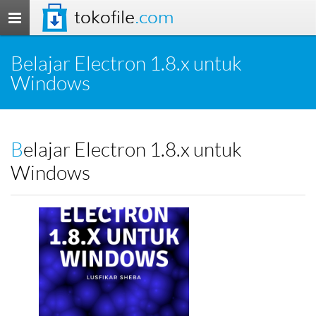
tokofile
.com
Toggle
navigation
Belajar Electron 1.8.x untuk
Windows
Belajar Electron 1.8.x untuk
Windows