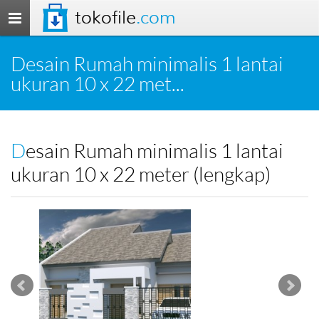
tokofile
.com
Toggle
navigation
Desain Rumah minimalis 1 lantai
ukuran 10 x 22 met...
Desain Rumah minimalis 1 lantai
ukuran 10 x 22 meter (lengkap)