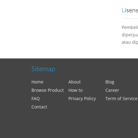
Lisen
Pembeli
diperju
atau dip
Sitemap
Home
About
Blog
Browse Product
How to
Career
FAQ
Privacy Policy
Term of Service
Contact