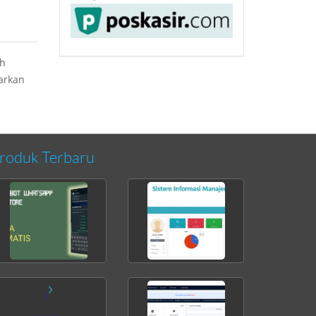
eh
barkan
roduk Terbaru