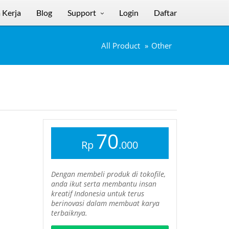
 Kerja
Blog
Support
Login
Daftar
All Product
Other
70
Rp
.000
Dengan membeli produk di tokofile,
anda ikut serta membantu insan
kreatif Indonesia untuk terus
berinovasi dalam membuat karya
terbaiknya.