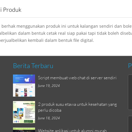
si Produk
 berhak menggunakan produk ini untuk kalangan sendiri dan bol
albelikan dalam bentuk cetak real siap pakai tapi tidak boleh dise
erjualbelikan kembali dalam bentuk file digital.
Berita Terbaru
P
Script membuat web chat di server sendiri
June 19, 2024
2 produk susu etawa untuk kesehatan yang
perlu dicoba
June 18, 2024
Website aplikasi untuk alumni murah,