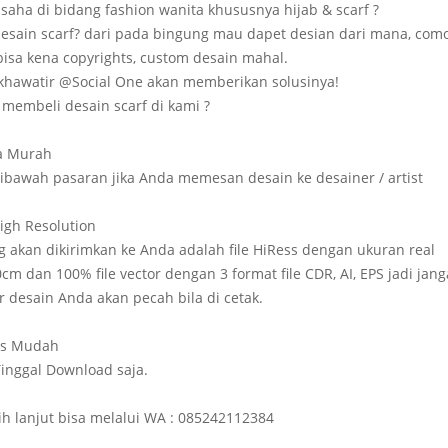
saha di bidang fashion wanita khususnya hijab & scarf ?
esain scarf? dari pada bingung mau dapet desian dari mana, com
bisa kena copyrights, custom desain mahal.
khawatir @Social One akan memberikan solusinya!
membeli desain scarf di kami ?
a Murah
ibawah pasaran jika Anda memesan desain ke desainer / artist
High Resolution
ng akan dikirimkan ke Anda adalah file HiRess dengan ukuran real
cm dan 100% file vector dengan 3 format file CDR, AI, EPS jadi jan
r desain Anda akan pecah bila di cetak.
es Mudah
inggal Download saja.
bih lanjut bisa melalui WA : 085242112384