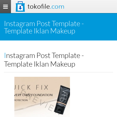
tokofile
.com
Toggle
navigation
Instagram Post Template -
Template Iklan Makeup
Instagram Post Template -
Template Iklan Makeup