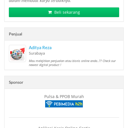
dalam membuat karya terbaiknya.
Beli sekarang
Penjual
Aditya Reza
Surabaya
Mau melejitkan penjualan atau bisnis online anda..?? Check our
newest digital product !
Sponsor
Pulsa & PPOB Murah