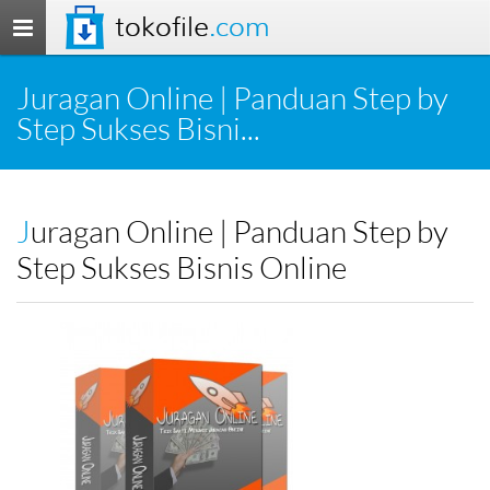
tokofile
.com
Toggle
navigation
Juragan Online | Panduan Step by
Step Sukses Bisni...
Juragan Online | Panduan Step by
Step Sukses Bisnis Online