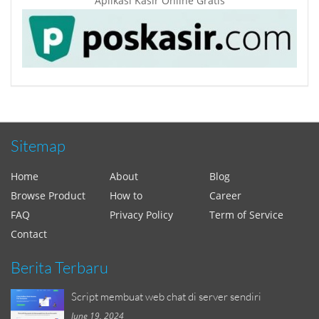
Aplikasi Kasir Online Gratis
Sitemap
Home
About
Blog
Browse Product
How to
Career
FAQ
Privacy Policy
Term of Service
Contact
Berita Terbaru
Script membuat web chat di server sendiri
June 19, 2024