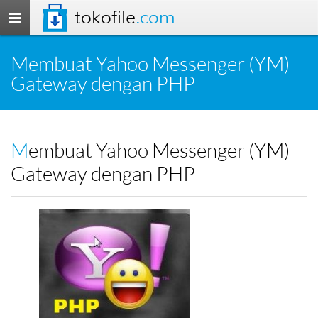
tokofile
.com
Toggle
navigation
Membuat Yahoo Messenger (YM)
Gateway dengan PHP
Membuat Yahoo Messenger (YM)
Gateway dengan PHP