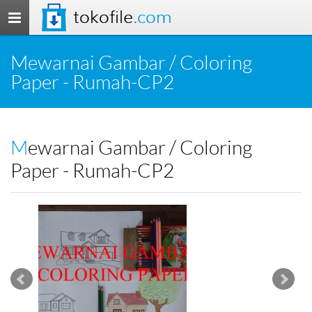
tokofile
.com
Toggle
navigation
Mewarnai Gambar / Coloring
Paper - Rumah-CP2
Mewarnai Gambar / Coloring
Paper - Rumah-CP2