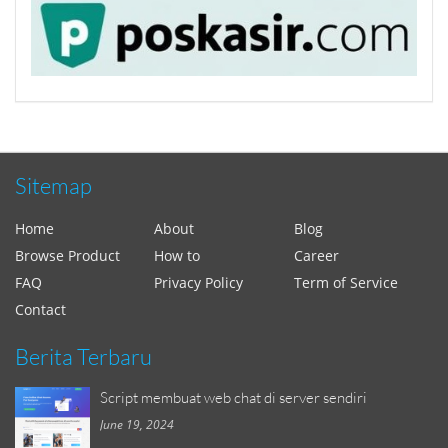
Sitemap
Home
About
Blog
Browse Product
How to
Career
FAQ
Privacy Policy
Term of Service
Contact
Berita Terbaru
Script membuat web chat di server sendiri
June 19, 2024