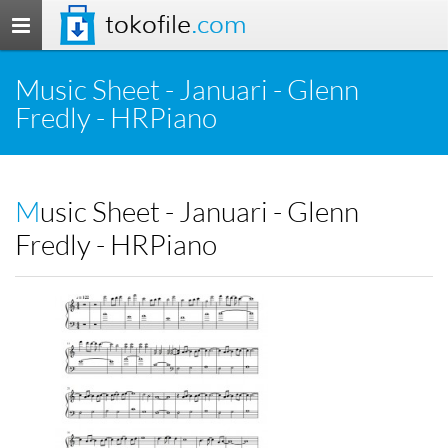
tokofile
.com
Toggle
navigation
Music Sheet - Januari - Glenn
Fredly - HRPiano
Music Sheet - Januari - Glenn
Fredly - HRPiano