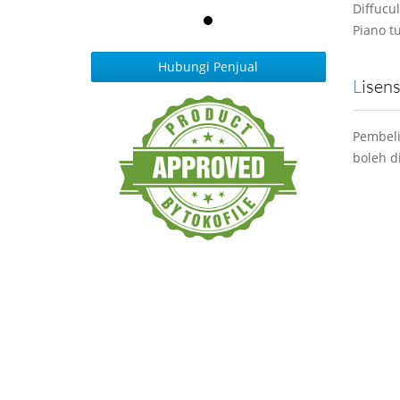
Diffucu
Piano t
Hubungi Penjual
Lisen
Pembeli
boleh d