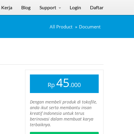
 Kerja
Blog
Support
Login
Daftar
All Product
Document
45
Rp
.000
Dengan membeli produk di tokofile,
anda ikut serta membantu insan
kreatif Indonesia untuk terus
berinovasi dalam membuat karya
terbaiknya.