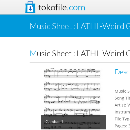
tokofile
.com
Music Sheet : LATHI -Weird 
Music Sheet : LATHI -Weird 
Desc
Music S
Song Tit
Artist:
Instrum
File Typ
Gambar 1
Pages: 