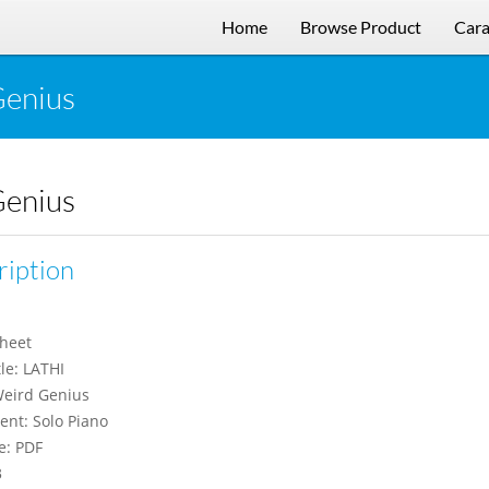
Home
Browse Product
Cara
Genius
Genius
ription
heet
le: LATHI
 Weird Genius
ent: Solo Piano
e: PDF
3