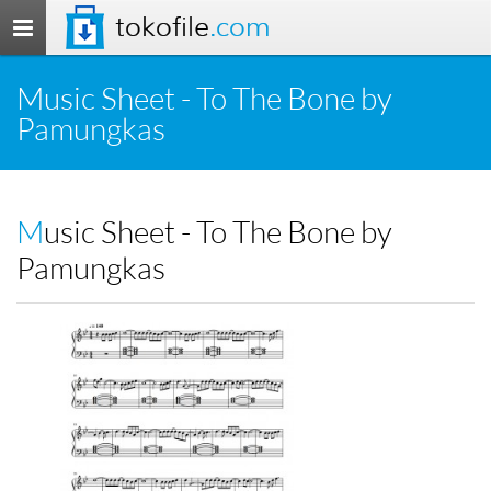
tokofile
.com
Toggle
navigation
Music Sheet - To The Bone by
Pamungkas
Music Sheet - To The Bone by
Pamungkas