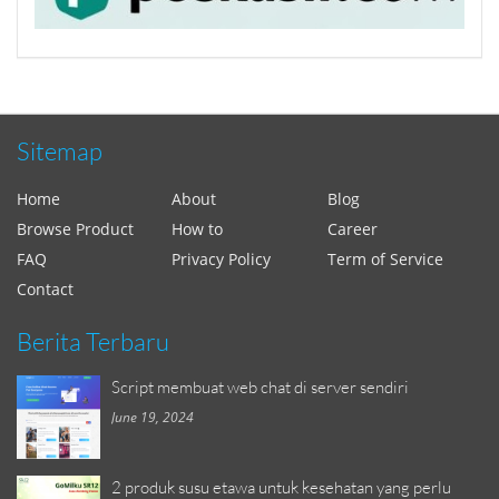
Sitemap
Home
About
Blog
Browse Product
How to
Career
FAQ
Privacy Policy
Term of Service
Contact
Berita Terbaru
Script membuat web chat di server sendiri
June 19, 2024
2 produk susu etawa untuk kesehatan yang perlu