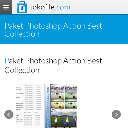
tokofile
.com
Toggle
navigation
Paket Photoshop Action Best
Collection
Paket Photoshop Action Best
Collection