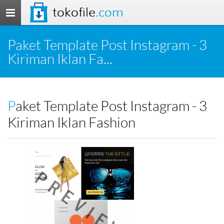
tokofile
.com
Toggle
navigation
Paket Template Post Instagram - 3
Kiriman Iklan Fa...
Paket Template Post Instagram - 3
Kiriman Iklan Fashion