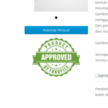
bentuk 
minimal
Gambar 
menggu
Dan gam
Hubungi Penjual
dari mul
Gambar i
Semoga
Terima 
Lisen
Pembeli
boleh d