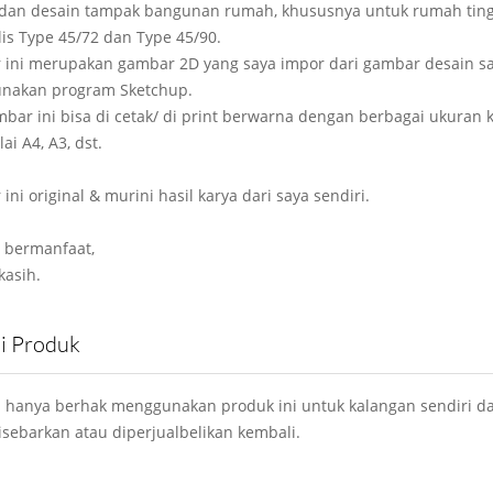
dan desain tampak bangunan rumah, khususnya untuk rumah ting
is Type 45/72 dan Type 45/90.
ini merupakan gambar 2D yang saya impor dari gambar desain s
nakan program Sketchup.
bar ini bisa di cetak/ di print berwarna dengan berbagai ukuran k
ai A4, A3, dst.
ni original & murini hasil karya dari saya sendiri.
 bermanfaat,
kasih.
si Produk
 hanya berhak menggunakan produk ini untuk kalangan sendiri da
isebarkan atau diperjualbelikan kembali.