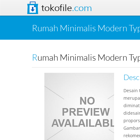
tokofile
.com
Rumah Minimalis Modern Ty
Rumah Minimalis Modern Ty
Desc
Desain 
merupak
diminat
didesai
propors
Gambar 
rekomen