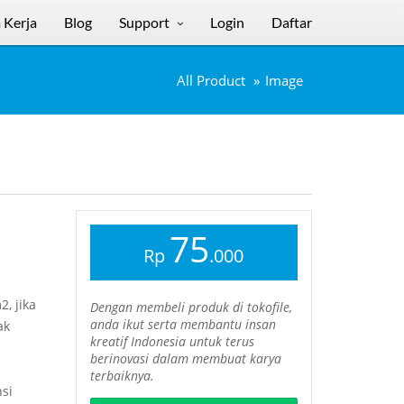
 Kerja
Blog
Support
Login
Daftar
All Product
Image
75
Rp
.000
, jika
Dengan membeli produk di tokofile,
anda ikut serta membantu insan
ak
kreatif Indonesia untuk terus
berinovasi dalam membuat karya
terbaiknya.
si