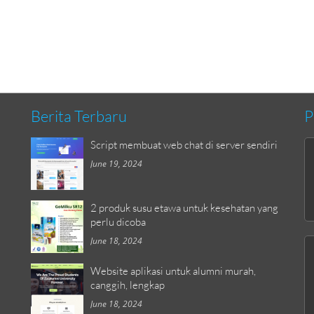
Berita Terbaru
P
Script membuat web chat di server sendiri
June 19, 2024
2 produk susu etawa untuk kesehatan yang
perlu dicoba
June 18, 2024
Website aplikasi untuk alumni murah,
canggih, lengkap
June 18, 2024