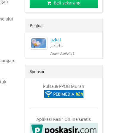
ngan
Beli sekarang
melalui
Penjual
azkal
Jakarta
Alhamdulillah :-)
uangan.
Sponsor
tuk
Pulsa & PPOB Murah
Aplikasi Kasir Online Gratis