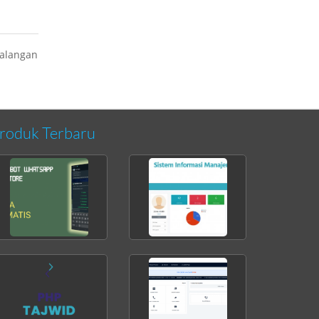
kalangan
roduk Terbaru