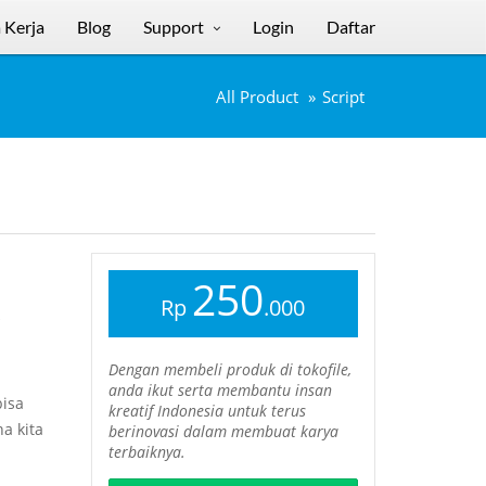
 Kerja
Blog
Support
Login
Daftar
All Product
Script
250
Rp
.000
Dengan membeli produk di tokofile,
anda ikut serta membantu insan
isa
kreatif Indonesia untuk terus
a kita
berinovasi dalam membuat karya
terbaiknya.