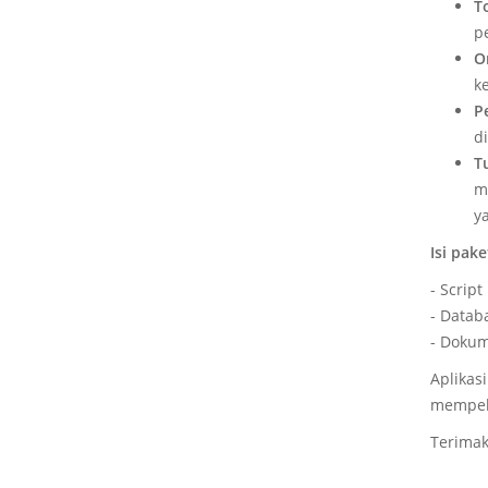
T
p
O
ke
P
d
T
m
y
Isi pake
- Scrip
- Datab
- Dokum
Aplikas
mempela
Terimak