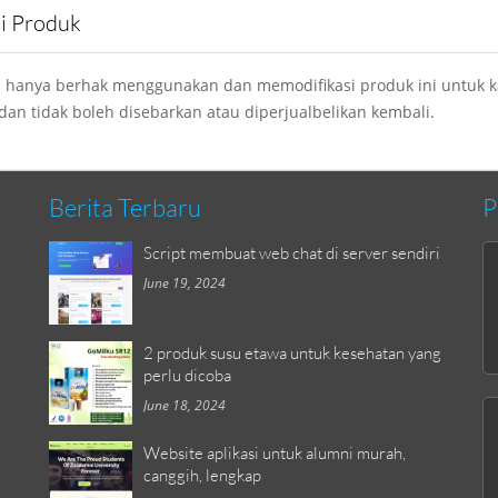
si Produk
 hanya berhak menggunakan dan memodifikasi produk ini untuk 
 dan tidak boleh disebarkan atau diperjualbelikan kembali.
Berita Terbaru
P
Script membuat web chat di server sendiri
June 19, 2024
2 produk susu etawa untuk kesehatan yang
perlu dicoba
June 18, 2024
Website aplikasi untuk alumni murah,
canggih, lengkap