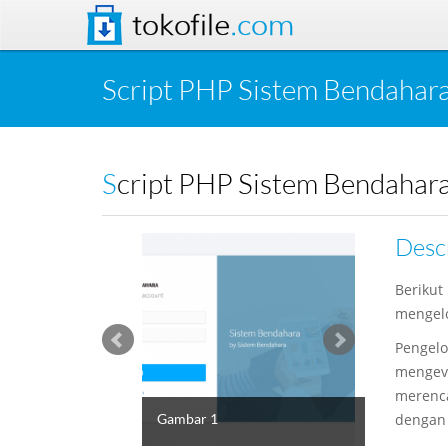
tokofile
.com
Script PHP Sistem Bendahara 
Script PHP Sistem Bendahara
Desc
Berikut
mengelo
Pengelo
mengeva
merenca
Gambar 1
dengan 