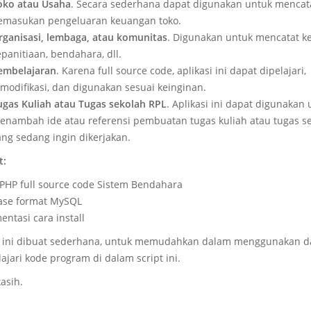
oko atau Usaha
. Secara sederhana dapat digunakan untuk mencat
emasukan pengeluaran keuangan toko.
rganisasi, lembaga, atau komunitas
. Digunakan untuk mencatat 
panitiaan, bendahara, dll.
embelajaran
. Karena full source code, aplikasi ini dapat dipelajari,
imodifikasi, dan digunakan sesuai keinginan.
ugas Kuliah atau Tugas sekolah RPL
. Aplikasi ini dapat digunakan 
enambah ide atau referensi pembuatan tugas kuliah atau tugas s
ang sedang ingin dikerjakan.
t:
t PHP full source code Sistem Bendahara
ase format MySQL
entasi cara install
i ini dibuat sederhana, untuk memudahkan dalam menggunakan d
jari kode program di dalam script ini.
asih.