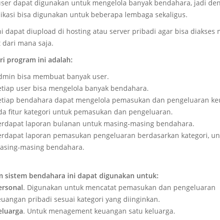
user dapat digunakan untuk mengelola banyak bendahara, jadi de
likasi bisa digunakan untuk beberapa lembaga sekaligus.
ni dapat diupload di hosting atau server pribadi agar bisa diakses 
t dari mana saja.
ari program ini adalah:
dmin bisa membuat banyak user.
etiap user bisa mengelola banyak bendahara.
etiap bendahara dapat mengelola pemasukan dan pengeluaran ke
da fitur kategori untuk pemasukan dan pengeluaran.
erdapat laporan bulanan untuk masing-masing bendahara.
erdapat laporan pemasukan pengeluaran berdasarkan kategori, un
asing-masing bendahara.
 sistem bendahara ini dapat digunakan untuk:
ersonal
. Digunakan untuk mencatat pemasukan dan pengeluaran
euangan pribadi sesuai kategori yang diinginkan.
eluarga
. Untuk menagement keuangan satu keluarga.