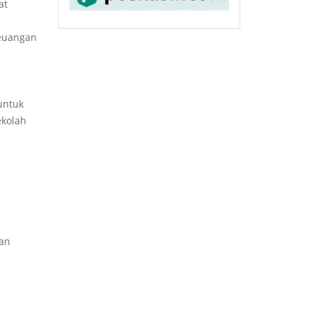
at
keuangan
untuk
ekolah
an