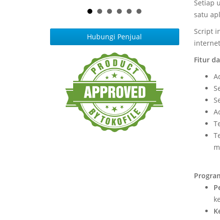
Setiap 
satu ap
Script i
Hubungi Penjual
interne
Fitur d
A
S
S
A
T
T
m
Program
P
k
K