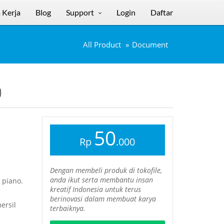
 Kerja
Blog
Support
Login
Daftar
All Product
Document
)
50
Rp
.000
Dengan membeli produk di tokofile,
anda ikut serta membantu insan
 piano.
kreatif Indonesia untuk terus
berinovasi dalam membuat karya
ersil
terbaiknya.