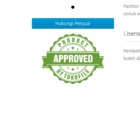
Partitu
Untuk v
Hubungi Penjual
Lisen
Pembeli
boleh d