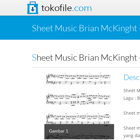
tokofile
.com
Sheet Music Brian McKinght -
Sheet Music Brian McKinght 
Desc
Sheet M
Lagu : 
Sheet m
Sheet m
Gambar 1
yang da