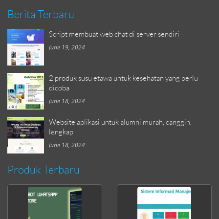
Berita Terbaru
Script membuat web chat di server sendiri
June 19, 2024
2 produk susu etawa untuk kesehatan yang perlu
dicoba
June 18, 2024
Website aplikasi untuk alumni murah, canggih,
lengkap
June 18, 2024
Produk Terbaru