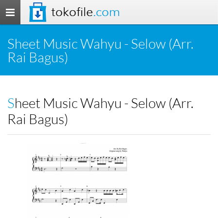
tokofile
.com
Toggle
navigation
Sheet Music Wahyu - Selow (Arr.
Rai Bagus)
Sheet Music Wahyu - Selow (Arr.
Rai Bagus)