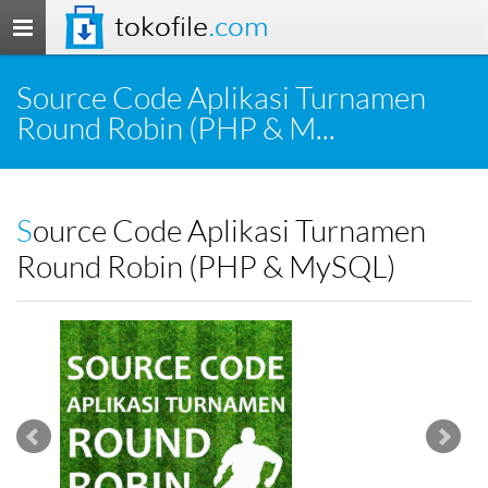
tokofile
.com
Toggle
navigation
Source Code Aplikasi Turnamen
Round Robin (PHP & M...
Source Code Aplikasi Turnamen
Round Robin (PHP & MySQL)