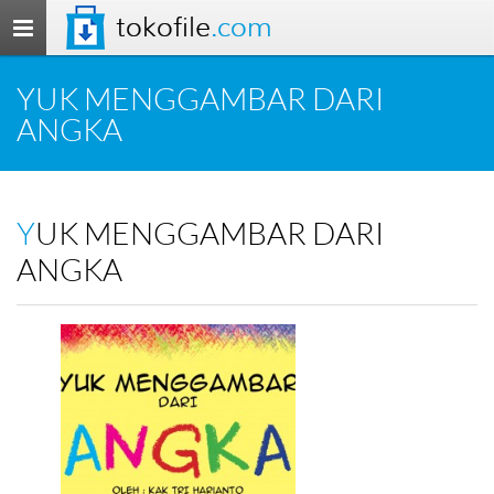
tokofile
.com
Toggle
navigation
YUK MENGGAMBAR DARI
ANGKA
YUK MENGGAMBAR DARI
ANGKA