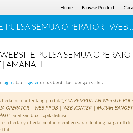
Home
Browse Product
Cara
 PULSA SEMUA OPERATOR | WEB ..
 | AMANAH
n
login
atau
register
untuk berdiskusi dengan seller.
"JASA PEMBUATAN WEBSITE PUL
k berkomentar tentang produk
A OPERATOR | WEB PPOB | WEB KONTER | MURAH BANGET
NAH"
silahkan buat topik diskusi.
bisa bertanya, berkomentar, memberi saran tentang harga, dll di
i ini.