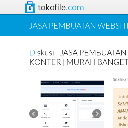
tokofile
.com
JASA PEMBUATAN WEBSITE
Diskusi - JASA PEMBUATAN WEBSITE PULSA SEMUA OPERATOR | WEB PPOB | WEB
KONTER | MURAH BANGET
Silahka
Untu
SEMU
AMA
Anda 
diskus