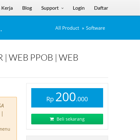
 Kerja
Blog
Support
Login
Daftar
.
All Product
Software
200
Rp
.000
SA
 |
Beli sekarang
 menu