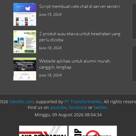
Script membuat web chat di server sendiri
June 19, 2024
2 produk susu etawa untuk kesehatan yang
perlu dicoba
June 18, 2024
Website aplikasi untuk alumni murah,
canggih, lengkap
June 18, 2024
2026
tokofile.com
, supported by
PT Transformatika
. All rights reser
Find us on
youtube
,
facebook
or
twitter
.
Minggu, 09 August 2026
08:04:34