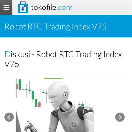
tokofile
.com
Toggle
navigation
Robot RTC Trading Index V75
Diskusi - Robot RTC Trading Index
V75