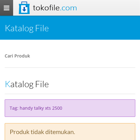
tokofile
.com
Toggle
navigation
Katalog File
Cari Produk
Katalog File
Tag: handy talky xts 2500
Produk tidak ditemukan.