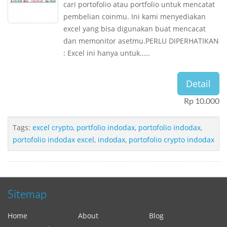
cari portofolio atau portfolio untuk mencatat
pembelian coinmu. Ini kami menyediakan
excel yang bisa digunakan buat mencacat
dan memonitor asetmu.PERLU DIPERHATIKAN
: Excel ini hanya untuk.....
Detail
Rp 10.000
Tags:
excel crypto
,
portfolio indodax
,
portofolio indodax
,
portofolio indodax excel
,
indodax
,
portofolio crypto indodax
Sitemap
Home
About
Blog