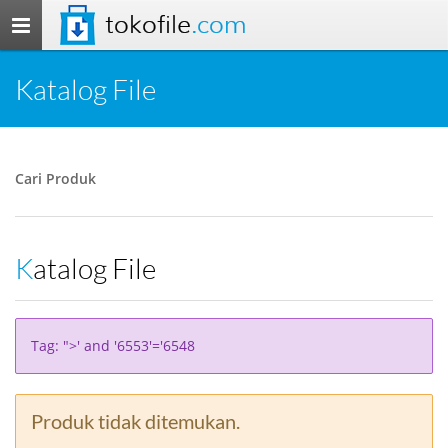
tokofile
.com
Toggle
navigation
Katalog File
Cari Produk
Katalog File
Tag: ">' and '6553'='6548
Produk tidak ditemukan.