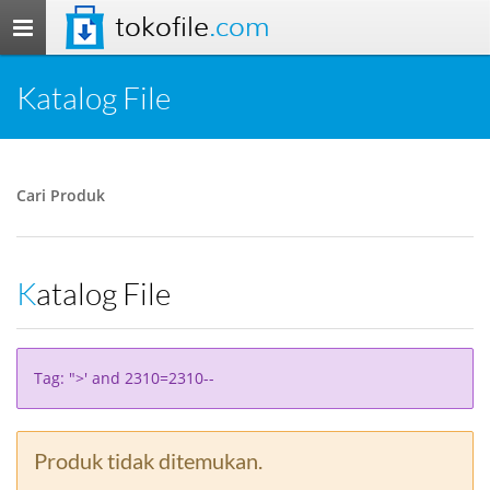
tokofile
.com
Toggle
navigation
Katalog File
Cari Produk
Katalog File
Tag: ">' and 2310=2310--
Produk tidak ditemukan.