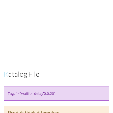
Katalog File
Tag: ">')waitfor delay'0:0:20'--
Produk tidak ditemukan.