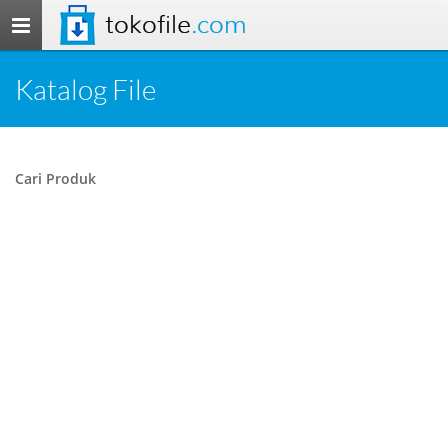
tokofile
.com
Toggle
navigation
Katalog File
Cari Produk