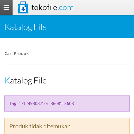
tokofile
.com
Toggle
navigation
Katalog File
Cari Produk
Katalog File
Tag: ">12493037' or '3608'='3608
Produk tidak ditemukan.