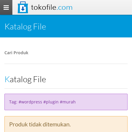
tokofile
.com
Toggle
navigation
Katalog File
Cari Produk
Katalog File
Tag: #wordpress #plugin #murah
Produk tidak ditemukan.