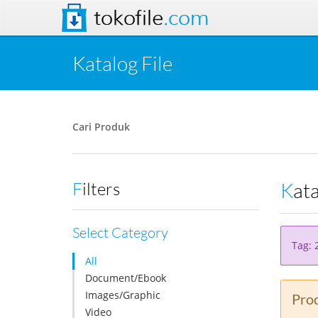
tokofile
.com
Katalog File
Cari Produk
Kat
Filters
Select Category
Tag: 
All
Document/Ebook
Images/Graphic
Prod
Video