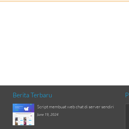
Berita Terbaru
P
Script membuat web chat di server sendiri
June 19, 2024