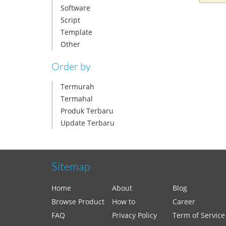
Software
Script
Template
Other
Order by
Termurah
Termahal
Produk Terbaru
Update Terbaru
Sitemap
Home
About
Blog
Browse Product
How to
Career
FAQ
Privacy Policy
Term of Service