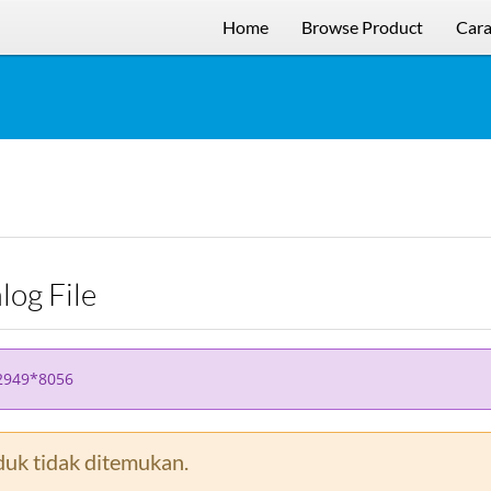
Home
Browse Product
Cara
alog File
2949*8056
uk tidak ditemukan.