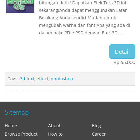
hitungan detik! Dapatkan Efek Teks 3D ini
sekarang!Anda dapat menggunakan Latar
Belakang Anda sendiri.Mudah untuk
mengubah warna dan font.Apa yang ada di
dalam paket?File PSD dengan Efek 3D .....
Detail
Rp 65.000
Tags:
3d text
,
effect
,
photoshop
Sitemap
Home
About
Blog
Browse Product
How to
Career