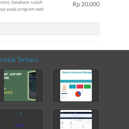
dmin). Database sudah
Rp 20.000
nya pada program web
roduk Terbaru