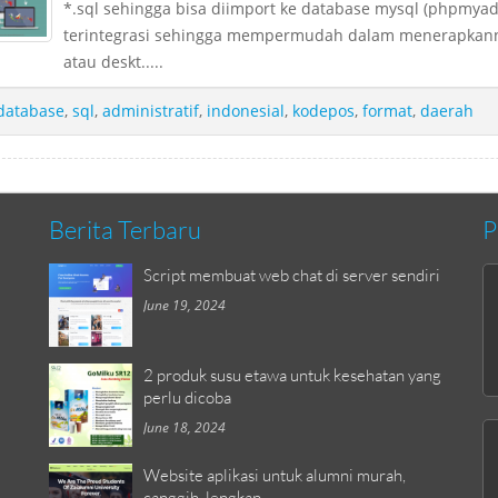
*.sql sehingga bisa diimport ke database mysql (phpmya
terintegrasi sehingga mempermudah dalam menerapkan
atau deskt.....
database
,
sql
,
administratif
,
indonesial
,
kodepos
,
format
,
daerah
Berita Terbaru
P
Script membuat web chat di server sendiri
June 19, 2024
2 produk susu etawa untuk kesehatan yang
perlu dicoba
June 18, 2024
Website aplikasi untuk alumni murah,
canggih, lengkap