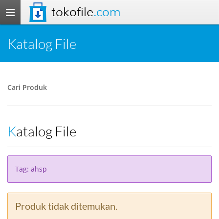
tokofile
.com
Toggle
navigation
Katalog File
Cari Produk
Katalog File
Tag: ahsp
Produk tidak ditemukan.