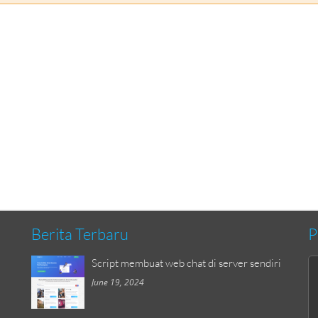
Berita Terbaru
P
Script membuat web chat di server sendiri
June 19, 2024