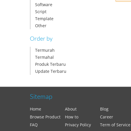
Software
Script
Template
Other
Order by
Termurah
Termahal
Produk Terbaru
Update Terbaru
Sitemap
Home
About
Blog
Browse Product
How to
Career
FAQ
Privacy Policy
Term of Service