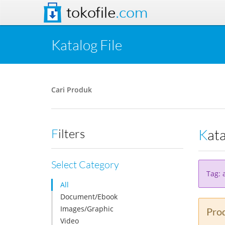
tokofile
.com
Katalog File
Cari Produk
Kat
Filters
Select Category
Tag: 
All
Document/Ebook
Images/Graphic
Prod
Video