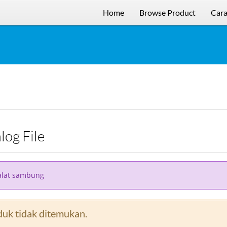
Home
Browse Product
Cara
alog File
alat sambung
uk tidak ditemukan.