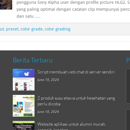
pengguna Sony Alpha user dengan profile picture HLG2. S
yang paling optimal dengan catatan clip mempunyai penc
dan satu .....
lut
,
preset
,
color grade
,
color grading
Berita Terbaru
P
Script membuat web chat di server sendiri
June 19, 2024
2 produk susu etawa untuk kesehatan yang
perlu dicoba
June 18, 2024
Website aplikasi untuk alumni murah,
canggih, lengkap