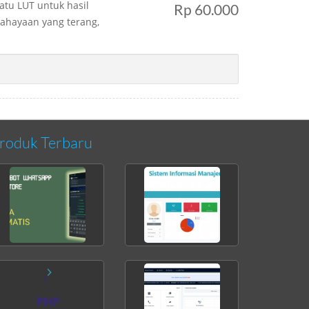
atu LUT untuk hasil
Rp 60.000
ahayaan yang terang,
roduk Terbaru