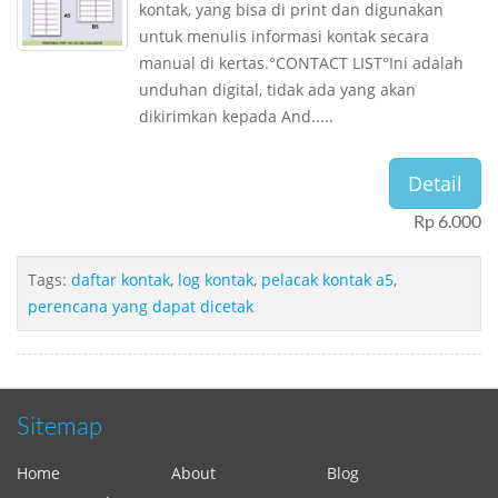
kontak, yang bisa di print dan digunakan
untuk menulis informasi kontak secara
manual di kertas.°CONTACT LIST°Ini adalah
unduhan digital, tidak ada yang akan
dikirimkan kepada And.....
Detail
Rp 6.000
Tags:
daftar kontak
,
log kontak
,
pelacak kontak a5
,
perencana yang dapat dicetak
Sitemap
Home
About
Blog