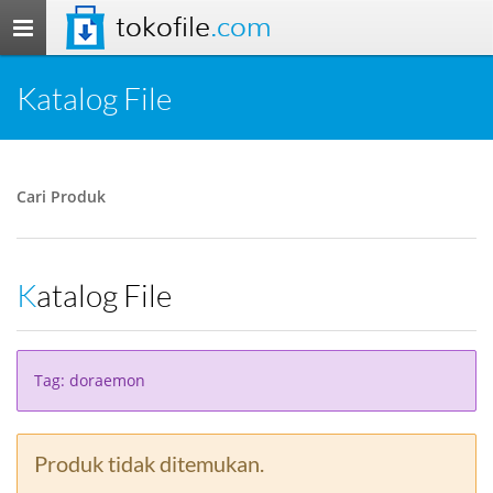
tokofile
.com
Toggle
navigation
Katalog File
Cari Produk
Katalog File
Tag: doraemon
Produk tidak ditemukan.