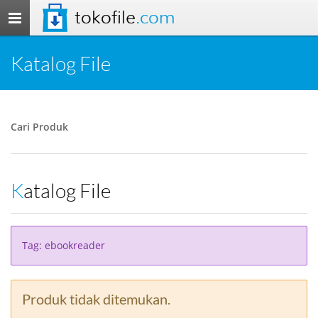
tokofile
.com
Toggle
navigation
Katalog File
Cari Produk
Katalog File
Tag: ebookreader
Produk tidak ditemukan.