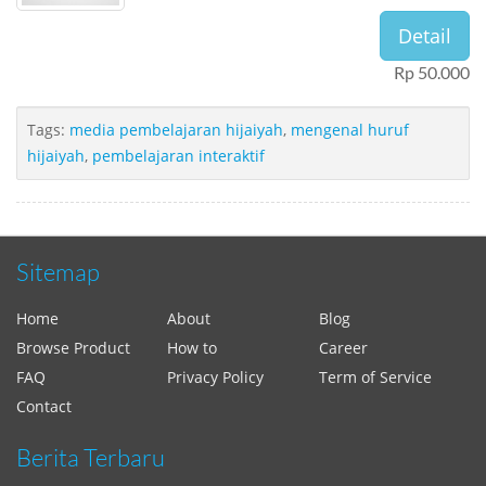
Detail
Rp 50.000
Tags:
media pembelajaran hijaiyah
,
mengenal huruf
hijaiyah
,
pembelajaran interaktif
Sitemap
Home
About
Blog
Browse Product
How to
Career
FAQ
Privacy Policy
Term of Service
Contact
Berita Terbaru