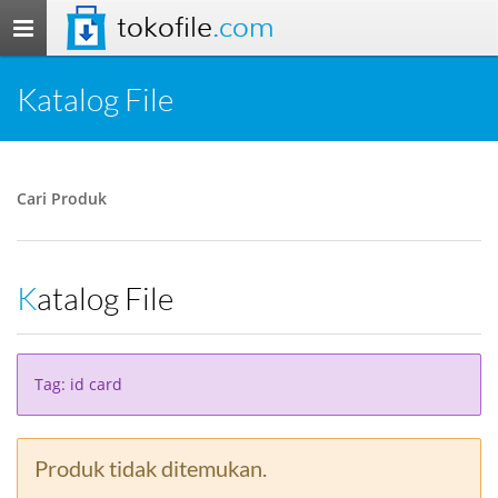
tokofile
.com
Toggle
navigation
Katalog File
Cari Produk
Katalog File
Tag: id card
Produk tidak ditemukan.