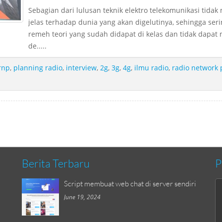
Sebagian dari lulusan teknik elektro telekomunikasi tid
jelas terhadap dunia yang akan digelutinya, sehingga se
remeh teori yang sudah didapat di kelas dan tidak dapa
de.....
rnp
,
planning radio
,
interview
,
2g
,
3g
,
4g
,
ilmu radio
,
radio network 
Berita Terbaru
P
Script membuat web chat di server sendiri
June 19, 2024