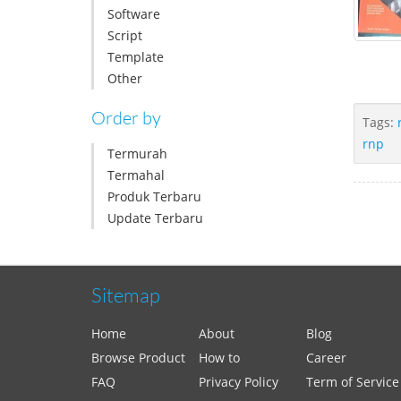
Software
Script
Template
Other
Order by
Tags:
rnp
Termurah
Termahal
Produk Terbaru
Update Terbaru
Sitemap
Home
About
Blog
Browse Product
How to
Career
FAQ
Privacy Policy
Term of Service