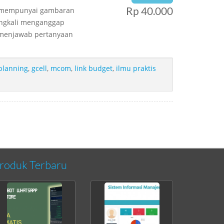
Rp 40.000
ak mempunyai gambaran
ringkali menganggap
t menjawab pertanyaan
planning
,
gcell
,
mcom
,
link budget
,
ilmu praktis
roduk Terbaru